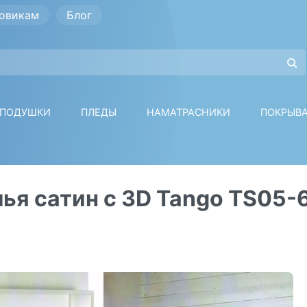
овикам
Блог
ПОДУШКИ
ПЛЕДЫ
НАМАТРАСНИКИ
ПОКРЫВ
лья сатин c 3D Tango TS05