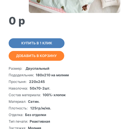
0
p
КУПИТЬ В 1 КЛИК
ДОБАВИТЬ В КОРЗИНУ
Размер:
Двуспальный
Пододеяльник:
180х210 на молнии
Простыня:
220х245
Наволочка:
50х70-2шт.
Состав материала:
100%-хлопок
Материал:
Сатин.
Плотность:
125гр/м/кв.
Отделка:
Без отделки
Тип печати:
Реактивная
Застежка:
Молния