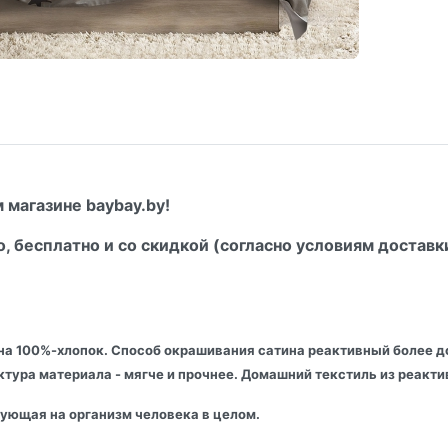
 магазине baybay.by!
о, бесплатно и со скидкой (согласно условиям доставк
на 100%-хлопок. Способ окрашивания сатина реактивный более до
актура материала - мягче и прочнее. Домашний текстиль из реак
вующая на организм человека в целом.