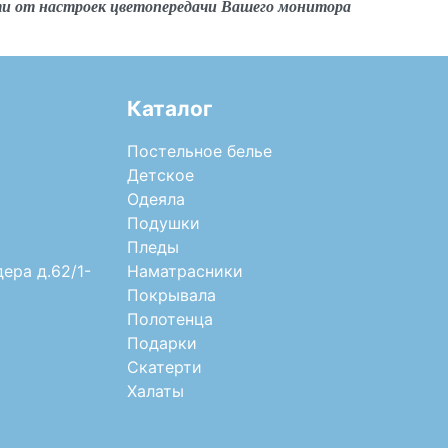
ти от настроек цветопередачи Вашего монитора
Каталог
Постельное белье
Детское
Одеяла
Подушки
Пледы
дера д.62/1-
Наматрасники
Покрывала
Полотенца
Подарки
Скатерти
Халаты