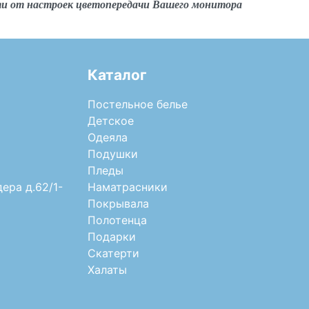
ти от настроек цветопередачи Вашего монитора
Каталог
Постельное белье
Детское
Одеяла
Подушки
Пледы
дера д.62/1-
Наматрасники
Покрывала
Полотенца
Подарки
Скатерти
Халаты