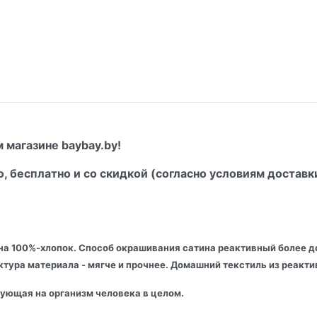
 магазине baybay.by!
о, бесплатно и со скидкой (согласно условиям доставк
на 100%-хлопок. Способ окрашивания сатина реактивный более до
актура материала - мягче и прочнее. Домашний текстиль из реак
вующая на организм человека в целом.