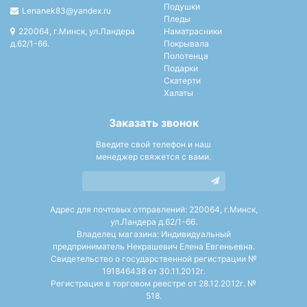
Подушки
Lenanek83@yandex.ru
Пледы
220064, г.Минск, ул.Ландера
Наматрасники
д.62/1-66.
Покрывала
Полотенца
Подарки
Скатерти
Халаты
Заказать звонок
Введите свой телефон и наш
менеджер свяжется с вами.
Адрес для почтовых отправлений: 220064, г.Минск,
ул.Ландера д.62/1-66.
Владелец магазина: Индивидуальный
предприниматель Некрашевич Елена Евгеньевна.
Свидетельство о государственной регистрации №
191846438 от 30.11.2012г.
Регистрация в торговом реестре от 28.12.2012г. №
518.