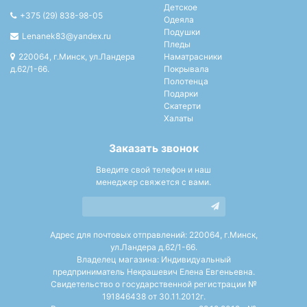
Детское
+375 (29) 838-98-05
Одеяла
Подушки
Lenanek83@yandex.ru
Пледы
220064, г.Минск, ул.Ландера
Наматрасники
д.62/1-66.
Покрывала
Полотенца
Подарки
Скатерти
Халаты
Заказать звонок
Введите свой телефон и наш
менеджер свяжется с вами.
Адрес для почтовых отправлений: 220064, г.Минск,
ул.Ландера д.62/1-66.
Владелец магазина: Индивидуальный
предприниматель Некрашевич Елена Евгеньевна.
Свидетельство о государственной регистрации №
191846438 от 30.11.2012г.