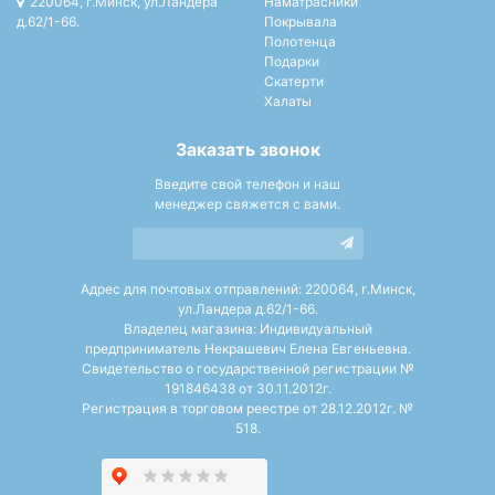
220064, г.Минск, ул.Ландера
Наматрасники
д.62/1-66.
Покрывала
Полотенца
Подарки
Скатерти
Халаты
Заказать звонок
Введите свой телефон и наш
менеджер свяжется с вами.
Адрес для почтовых отправлений: 220064, г.Минск,
ул.Ландера д.62/1-66.
Владелец магазина: Индивидуальный
предприниматель Некрашевич Елена Евгеньевна.
Свидетельство о государственной регистрации №
191846438 от 30.11.2012г.
Регистрация в торговом реестре от 28.12.2012г. №
518.