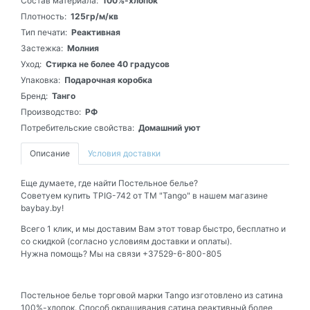
Состав материала:
100%-хлопок
Плотность:
125гр/м/кв
Тип печати:
Реактивная
Застежка:
Молния
Уход:
Стирка не более 40 градусов
Упаковка:
Подарочная коробка
Бренд:
Танго
Производство:
РФ
Потребительские свойства:
Домашний уют
Описание
Условия доставки
Еще думаете, где найти Постельное белье?
Советуем купить TPIG-742 от ТМ "Tango" в нашем магазине
baybay.by!
Всего 1 клик, и мы доставим Вам этот товар быстро, бесплатно и
со скидкой (согласно условиям доставки и оплаты).
Нужна помощь? Мы на связи +37529-6-800-805
Постельное белье торговой марки Tango изготовлено из сатина
100%-хлопок. Способ окрашивания сатина реактивный более