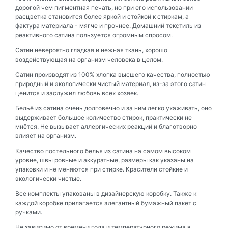
дорогой чем пигментная печать, но при его использовании
расцветка становится более яркой и стойкой к стиркам, а
фактура материала - мягче и прочнее. Домашний текстиль из
реактивного сатина пользуется огромным спросом.
Сатин невероятно гладкая и нежная ткань, хорошо
воздействующая на организм человека в целом.
Сатин производят из 100% хлопка высшего качества, полностью
природный и экологически чистый материал, из-за этого сатин
ценится и заслужил любовь всех хозяек.
Бельё из сатина очень долговечно и за ним легко ухаживать, оно
выдерживает большое количество стирок, практически не
мнётся. Не вызывает аллергических реакций и благотворно
влияет на организм.
Качество постельного белья из сатина на самом высоком
уровне, швы ровные и аккуратные, размеры как указаны на
упаковки и не меняются при стирке. Красители стойкие и
экологически чистые.
Все комплекты упакованы в дизайнерскую коробку. Также к
каждой коробке прилагается элегантный бумажный пакет с
ручками.
Не зависимо от времени года и температурного режима в