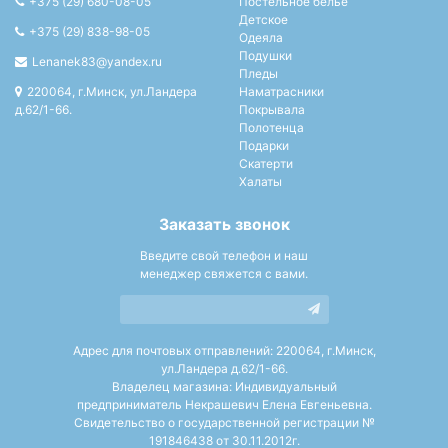
+375 (29) 680-08-05
Постельное белье
Детское
+375 (29) 838-98-05
Одеяла
Подушки
Lenanek83@yandex.ru
Пледы
220064, г.Минск, ул.Ландера
Наматрасники
д.62/1-66.
Покрывала
Полотенца
Подарки
Скатерти
Халаты
Заказать звонок
Введите свой телефон и наш
менеджер свяжется с вами.
Адрес для почтовых отправлений: 220064, г.Минск,
ул.Ландера д.62/1-66.
Владелец магазина: Индивидуальный
предприниматель Некрашевич Елена Евгеньевна.
Свидетельство о государственной регистрации №
191846438 от 30.11.2012г.