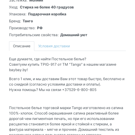
Застежка:
Молния
Уход:
Стирка не более 40 градусов
Упаковка:
Подарочная коробка
Бренд:
Танго
Производство:
РФ
Потребительские свойства:
Домашний уют
Описание
Условия доставки
Еще думаете, где найти Постельное белье?
Советуем купить TPIG-917 от ТМ "Tango" в нашем магазине
baybay.by!
Всего 1 клик, и мы доставим Вам этот товар быстро, бесплатно и
со скидкой (согласно условиям доставки и оплаты).
Нужна помощь? Мы на связи +37529-6-800-805
Постельное белье торговой марки Tango изготовлено из сатина
100%-хлопок. Способ окрашивания сатина реактивный более
дорогой чем пигментная печать, но при его использовании
расцветка становится более яркой и стойкой к стиркам, а
фактура материала - мягче и прочнее. Домашний текстиль из
реактивного сатина пользуется огромным спросом.