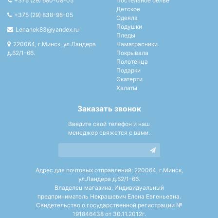
+375 (29) 680-08-05
Постельное белье
Детское
+375 (29) 838-98-05
Одеяла
Подушки
Lenanek83@yandex.ru
Пледы
220064, г.Минск, ул.Ландера
Наматрасники
д.62/1-66.
Покрывала
Полотенца
Подарки
Скатерти
Халаты
Заказать звонок
Введите свой телефон и наш
менеджер свяжется с вами.
Адрес для почтовых отправлений: 220064, г.Минск,
ул.Ландера д.62/1-66.
Владелец магазина: Индивидуальный
предприниматель Некрашевич Елена Евгеньевна.
Свидетельство о государственной регистрации №
191846438 от 30.11.2012г.