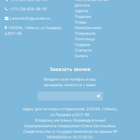
Детское
+375 (29) 838-98-05
Одеяла
Подушки
Lenanek83@yandex.ru
Пледы
220064, г.Минск, ул.Ландера
Наматрасники
д.62/1-66.
Покрывала
Полотенца
Подарки
Скатерти
Халаты
Заказать звонок
Введите свой телефон и наш
менеджер свяжется с вами.
Адрес для почтовых отправлений: 220064, г.Минск,
ул.Ландера д.62/1-66.
Владелец магазина: Индивидуальный
предприниматель Некрашевич Елена Евгеньевна.
Свидетельство о государственной регистрации №
191846438 от 30.11.2012г.