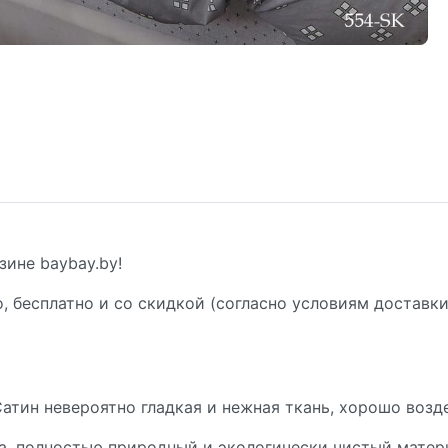
зине baybay.by!
, бесплатно и со скидкой (согласно условиям доставки
атин невероятно гладкая и нежная ткань, хорошо возд
а, полностью природный и экологически чистый матери