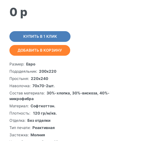
0
p
КУПИТЬ В 1 КЛИК
ДОБАВИТЬ В КОРЗИНУ
Размер:
Евро
Пододеяльник:
200х220
Простыня:
220х240
Наволочка:
70х70-2шт.
Состав материала:
30%-хлопка, 30%-вискоза, 40%-
микрофибра
Материал:
Софткоттон.
Плотность:
120 гр/м/кв.
Отделка:
Без отделки
Тип печати:
Реактивная
Застежка:
Молния