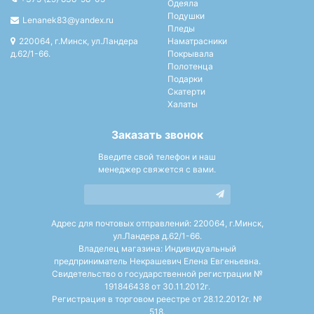
Одеяла
Подушки
Lenanek83@yandex.ru
Пледы
220064, г.Минск, ул.Ландера
Наматрасники
д.62/1-66.
Покрывала
Полотенца
Подарки
Скатерти
Халаты
Заказать звонок
Введите свой телефон и наш
менеджер свяжется с вами.
Адрес для почтовых отправлений: 220064, г.Минск,
ул.Ландера д.62/1-66.
Владелец магазина: Индивидуальный
предприниматель Некрашевич Елена Евгеньевна.
Свидетельство о государственной регистрации №
191846438 от 30.11.2012г.
Регистрация в торговом реестре от 28.12.2012г. №
518.