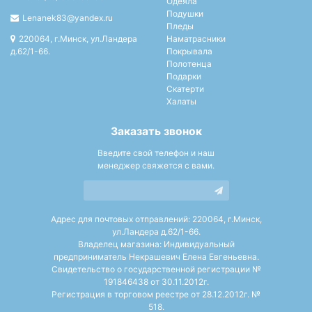
Одеяла
Подушки
Lenanek83@yandex.ru
Пледы
220064, г.Минск, ул.Ландера
Наматрасники
д.62/1-66.
Покрывала
Полотенца
Подарки
Скатерти
Халаты
Заказать звонок
Введите свой телефон и наш
менеджер свяжется с вами.
Адрес для почтовых отправлений: 220064, г.Минск,
ул.Ландера д.62/1-66.
Владелец магазина: Индивидуальный
предприниматель Некрашевич Елена Евгеньевна.
Свидетельство о государственной регистрации №
191846438 от 30.11.2012г.
Регистрация в торговом реестре от 28.12.2012г. №
518.