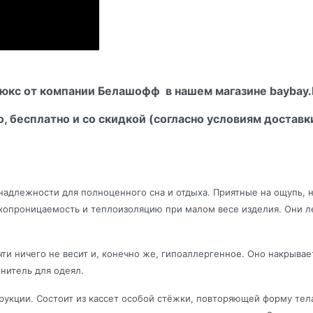
Люкс от компании Белашофф в нашем магазине baybay.
о, бесплатно и со скидкой (согласно условиям доставк
надлежности для полноценного сна и отдыха. Приятные на ощупь, н
хопроницаемость и теплоизоляцию при малом весе изделия. Они ле
чти ничего не весит и, конечно же, гипоаллергенное. Оно накрывае
лнитель для одеял.
трукции. Состоит из кассет особой стёжки, повторяющей форму тела