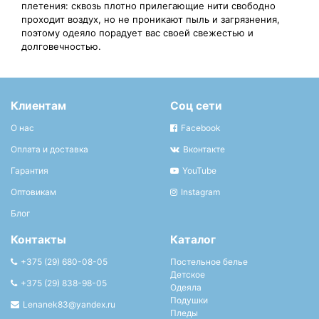
плетения: сквозь плотно прилегающие нити свободно
проходит воздух, но не проникают пыль и загрязнения,
поэтому одеяло порадует вас своей свежестью и
долговечностью.
Клиентам
Соц сети
О нас
Facebook
Оплата и доставка
Вконтакте
Гарантия
YouTube
Оптовикам
Instagram
Блог
Контакты
Каталог
+375 (29) 680-08-05
Постельное белье
Детское
+375 (29) 838-98-05
Одеяла
Подушки
Lenanek83@yandex.ru
Пледы