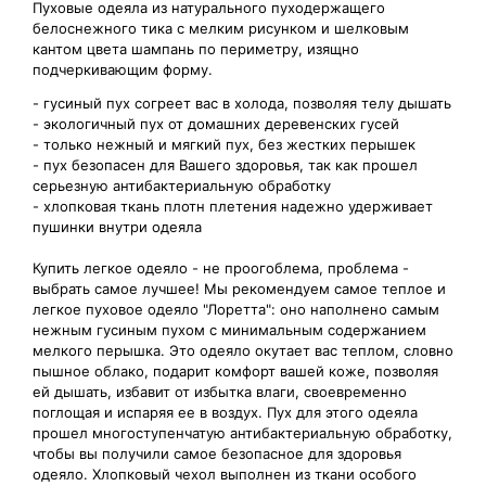
Пуховые одеяла из натурального пуходержащего
белоснежного тика с мелким рисунком и шелковым
кантом цвета шампань по периметру, изящно
подчеркивающим форму.
- гусиный пух согреет вас в холода, позволяя телу дышать
- экологичный пух от домашних деревенских гусей
- только нежный и мягкий пух, без жестких перышек
- пух безопасен для Вашего здоровья, так как прошел
серьезную антибактериальную обработку
- хлопковая ткань плотн плетения надежно удерживает
пушинки внутри одеяла
Купить легкое одеяло - не проогоблема, проблема -
выбрать самое лучшее! Мы рекомендуем самое теплое и
легкое пуховое одеяло "Лоретта": оно наполнено самым
нежным гусиным пухом с минимальным содержанием
мелкого перышка. Это одеяло окутает вас теплом, словно
пышное облако, подарит комфорт вашей коже, позволяя
ей дышать, избавит от избытка влаги, своевременно
поглощая и испаряя ее в воздух. Пух для этого одеяла
прошел многоступенчатую антибактериальную обработку,
чтобы вы получили самое безопасное для здоровья
одеяло. Хлопковый чехол выполнен из ткани особого