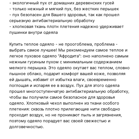
- экологичный пух от домашних деревенских гусей
- только нежный и мягкий пух, без жестких перышек
- пух безопасен для Вашего здоровья, так как прошел
серьезную антибактериальную обработку
- хлопковая ткань плотн плетения надежно удерживает
пушинки внутри одеяла
Купить теплое одеяло - не проогоблема, проблема -
выбрать самое лучшее! Мы рекомендуем самое теплое и
легкое пуховое одеяло "Афродита": оно наполнено самым
нежным гусиным пухом с минимальным содержанием
мелкого перышка. Это одеяло окутает вас теплом, словно
пышное облако, подарит комфорт вашей коже, позволяя
ей дышать, избавит от избытка влаги, своевременно
поглощая и испаряя ее в воздух. Пух для этого одеяла
прошел многоступенчатую антибактериальную обработку,
чтобы вы получили самое безопасное для здоровья
одеяло. Хлопковый чехол выполнен из ткани особого
плетения: сквозь плотно прилегающие нити свободно
проходит воздух, но не проникают пыль и загрязнения,
поэтому одеяло порадует вас своей свежестью и
долговечностью.