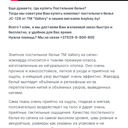
Еще думаете, где купить Постельное белье?
Тогда мы советуем Вам купить комплект постельного белья
JC-126 от ТМ "Valtery" в нашем магазине baybay.by!
Всего 1 клик, и мы доставим Вам желаемый заказ быстро и
бесплатно, в удобное для Вас время.
Нужна помощь? Мы на связи +37529-6-800-805
Элитное постельное белье ТМ Valtery из сатин-
жаккарда относится к тканям премиум-класса,
изготовленным из натурального хлопка. Оно очень
прочное и износостойкое, легкое в уходе и приятное на
ощупь, а изящный узор выглядит очень эффектно. Жаккард
бельё выглядит объёмным и рельефным из-за
переплетения нитей и объёмных узоров, выведенных
нитями.
Сама ткань очень приятно на ощупь, гладкая и мягкая,
положительно воздействует на тело и дарит очень
приятные тактильные ощущения. Качество постельного
белья из сатина на самом высоком уровне, швы ровные и
аккуратные, размеры как указаны на упаковки и не