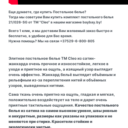
Еще думаете, где купить Постельное белье?
Тогда мы советуем Вам купить комплект постельного белья
21/026-SG от ТМ "Cleo" в нашем магазине baybay.by!
Всего 1 клик, и мы доставим Вам желаемый заказ быстро и
бесплатно, в удобное для Вас время.
Нужна помощь? Мы на связи +37529-6-800-805
Элитное постельное белье ТМ Cleo из сатин-
жаккарда очень прочное и износостойкое, легкое в
уходе и приятное на ощупь, а изящный узор выглядит
очень эффектно. Жаккард бельё выглядит объёмным и
рельефным из-за переплетения нитей и объёмных
узоров, выведенных нитями.
Сама ткань очень приятно на ощупь, гладкая и мягкая,
положительно воздействует на тело и дарит очень
приятные тактильные ощущения.
Качество постельного
белья из сатина на самом высоком уровне, швы ровные
и аккуратные, размеры как указаны на упаковки и не
меняются при стирке. Красители стойкие и
экологически чистые.