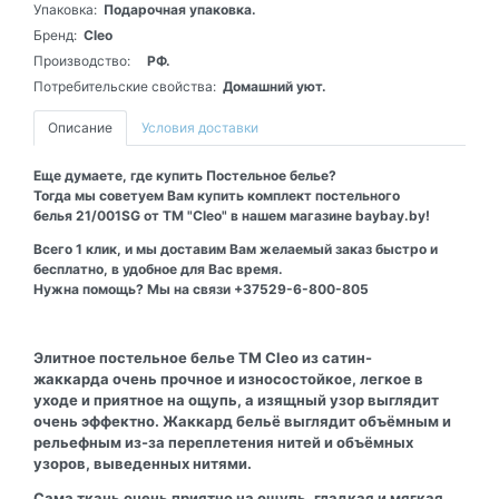
Упаковка:
Подарочная упаковка.
Бренд:
Cleo
Производство:
РФ.
Потребительские свойства:
Домашний уют.
Описание
Условия доставки
Еще думаете, где купить Постельное белье?
Тогда мы советуем Вам купить комплект постельного
белья 21/001SG от ТМ "Cleo" в нашем магазине baybay.by!
Всего 1 клик, и мы доставим Вам желаемый заказ быстро и
бесплатно, в удобное для Вас время.
Нужна помощь? Мы на связи +37529-6-800-805
Элитное постельное белье ТМ Cleo из сатин-
жаккарда очень прочное и износостойкое, легкое в
уходе и приятное на ощупь, а изящный узор выглядит
очень эффектно. Жаккард бельё выглядит объёмным и
рельефным из-за переплетения нитей и объёмных
узоров, выведенных нитями.
Сама ткань очень приятно на ощупь, гладкая и мягкая,