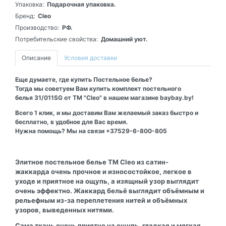
Упаковка:
Подарочная упаковка.
Бренд:
Cleo
Производство:
РФ.
Потребительские свойства:
Домашний уют.
Описание
Условия доставки
Еще думаете, где купить Постельное белье?
Тогда мы советуем Вам купить комплект постельного
белья 31/011SG от ТМ "Cleo" в нашем магазине baybay.by!
Всего 1 клик, и мы доставим Вам желаемый заказ быстро и
бесплатно, в удобное для Вас время.
Нужна помощь? Мы на связи +37529-6-800-805
Элитное постельное белье ТМ Cleo из сатин-
жаккарда очень прочное и износостойкое, легкое в
уходе и приятное на ощупь, а изящный узор выглядит
очень эффектно. Жаккард бельё выглядит объёмным и
рельефным из-за переплетения нитей и объёмных
узоров, выведенных нитями.
Сама ткань очень приятно на ощупь, гладкая и мягкая,