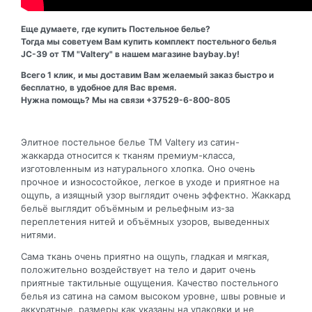
Еще думаете, где купить Постельное белье?
Тогда мы советуем Вам купить комплект постельного белья
JC-39 от ТМ "Valtery" в нашем магазине baybay.by!
Всего 1 клик, и мы доставим Вам желаемый заказ быстро и
бесплатно, в удобное для Вас время.
Нужна помощь? Мы на связи +37529-6-800-805
Элитное постельное белье ТМ Valtery из сатин-
жаккарда относится к тканям премиум-класса,
изготовленным из натурального хлопка. Оно очень
прочное и износостойкое, легкое в уходе и приятное на
ощупь, а изящный узор выглядит очень эффектно. Жаккард
бельё выглядит объёмным и рельефным из-за
переплетения нитей и объёмных узоров, выведенных
нитями.
Сама ткань очень приятно на ощупь, гладкая и мягкая,
положительно воздействует на тело и дарит очень
приятные тактильные ощущения. Качество постельного
белья из сатина на самом высоком уровне, швы ровные и
аккуратные, размеры как указаны на упаковки и не