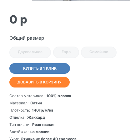
0
p
Общий размер
Двуспальное
Евро
Семейное
КУПИТЬ В 1 КЛИК
ДОБАВИТЬ В КОРЗИНУ
Состав материала:
100%-хлопок
Материал:
Сатин
Плотность:
140гр/м/кв
Отделка:
Жаккард
Тип печати:
Реактивная
Застёжка:
на молнии
Уход:
Стирка не более 40 градусов