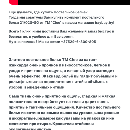
Еще думаете, где купить Постельное белье?
Тогда мы советуем Вам купить комплект постельного
белья 21/028-SG от ТМ "Cleo" в нашем магазине baybay.by!
Всего 1 клик, и мы доставим Вам желаемый заказ быстро и
бесплатно, в удобное для Вас время.
Нужна помощь? Мы на связи +37529-6-800-805
Элитное постельное белье ТМ Cleo из сатин-
жаккарда очень прочное и износостойкое, легкое в
уходе и приятное на ощупь, а изящный узор выглядит
очень эффектно. Жаккард бельё выглядит объёмным и
рельефным из-за переплетения нитей и объёмных
узоров, выведенных нитями.
Сама ткань очень приятно на ощупь, гладкая и мягкая,
положительно воздействует на тело и дарит очень
приятные тактильные ощущения.
Качество постельного
белья из сатина на самом высоком уровне, швы ровные
и аккуратные, размеры как указаны на упаковки и не
меняются при стирке. Красители стойкие и
экологически чистые.