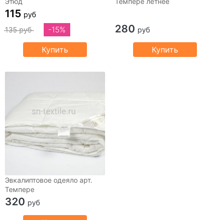
Этюд
Темпере летнее
115
руб
280
-15%
135 руб
руб
Купить
Купить
Эвкалиптовое одеяло арт.
Темпере
320
руб