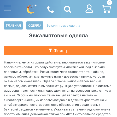
0
ГЛАВНАЯ
ОДЕЯЛА
Эвкалиптовые одеяла
Эвкалиптовые одеяла
Фильтр
Наполнителем этих одеял действительно является эвкалиптовое
волокно (тенсель). Его получают путём химической, под высоким
давлением, обработки. Результатом чего становятся тончайшие,
износостойкие, мягкие, нежные нити – древесная пряжа, которая
очень напоминает шёлк. Одеяла с таким наполнителем весьма
лёгкие, однако, отлично выполняют функцию утеплителя. По системе
измерения плотности они подразделяются на всесезонные, летние и
зимние. Огромным плюсом таких вещей является не только
гипоаллергенность, их используют даже в детских кроватках, но и
антибактериальность, вероятность образования вредоносных
бактерий сводится к минимуму. Ухаживать за такими одеялом очень
просто, обычная деликатная стирка при 40°С и стиральное средство