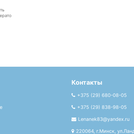
ть
ерато
Контакты
+375 (29) 680-08-05
е
+375 (29) 838-98-05
Lenanek83@yandex.ru
220064, г.Минск, ул.Лан