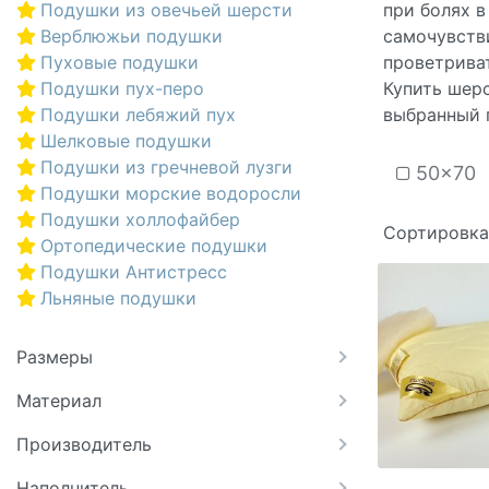
Подушки из овечьей шерсти
при болях в
Верблюжьи подушки
самочувстви
Пуховые подушки
проветриват
Подушки пух-перо
Купить шер
Подушки лебяжий пух
выбранный 
Шелковые подушки
Подушки из гречневой лузги
50x70
Подушки морские водоросли
Подушки холлофайбер
Сортировка
Ортопедические подушки
Подушки Антистресс
Льняные подушки
Размеры
Материал
Производитель
Наполнитель